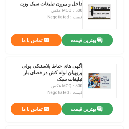
داخل و بیرون تبلیغات سبک وزن
MOQ：500 عکس
محافظ درختان پلاستیکی
قیمت：Negotiated
پست الکترونیکی
بهترین قیمت
تماس با ما
گزینه های زیست محیطی برای محصولات فوق
آگهی های حیاط پلاستیکی پولی
پروپیلن لوله کش در فضای باز
تبلیغات سبک
MOQ：500 عکس
قیمت：Negotiated
بهترین قیمت
تماس با ما