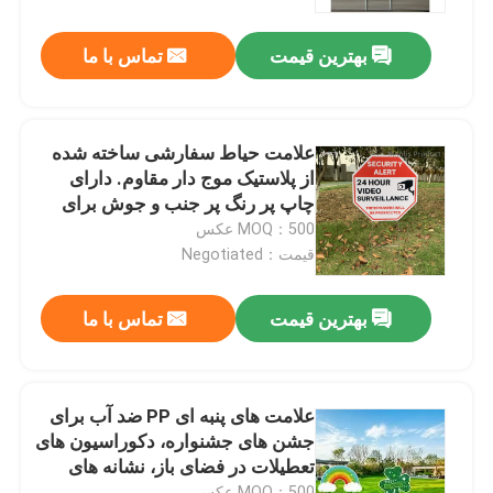
کاملا سفارشی.
بهترین قیمت
تماس با ما
درباره ما
تور کارخانه
علامت حیاط سفارشی ساخته شده
از پلاستیک موج دار مقاوم. دارای
کنترل کیفیت
چاپ پر رنگ پر جنب و جوش برای
تبلیغات، رویدادها، املاک و مستغلات
MOQ：500 عکس
و جشن ها. نصب آسان، سبک وزن،
قیمت：Negotiated
با ما تماس بگیرید
استفاده مجدد
بهترین قیمت
تماس با ما
اخبار
موارد
علامت های پنبه ای PP ضد آب برای
جشن های جشنواره، دکوراسیون های
تعطیلات در فضای باز، نشانه های
ورق پلاستیکی راه راه
چمن پلاستیکی لوله دار چاپی UV
MOQ：500 عکس