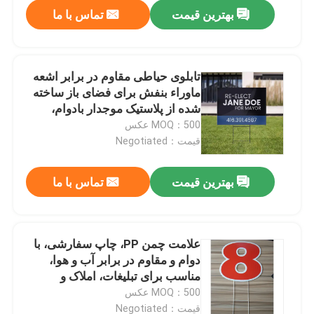
بهترین قیمت
تماس با ما
تابلوی حیاطی مقاوم در برابر اشعه
ماوراء بنفش برای فضای باز ساخته
شده از پلاستیک موجدار بادوام،
طراحی شده برای استفاده طولانی
MOQ：500 عکس
مدت در فضای باز. سبک، مقاوم در
قیمت：Negotiated
برابر آب و هوا، و قابل سفارشی
سازی برای تبلیغات، رویدادها و
بهترین قیمت
تماس با ما
تبلیغات.
خونه
علامت چمن PP، چاپ سفارشی، با
دوام و مقاوم در برابر آب و هوا،
محصولات
مناسب برای تبلیغات، املاک و
مستغلات، رویدادها و تبلیغات. سبک
MOQ：500 عکس
وزن، قابل استفاده مجدد، و طراحی
ویدیو
قیمت：Negotiated