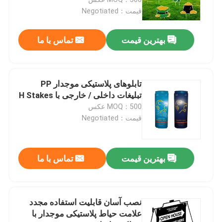
برای رویدادها، تبلیغات، مهمانی ها و
قیمت：Negotiated
نمایشگاه های فصلی
تابلوی حیاط پلاستیکی راه راه
بهترین قیمت
تماس با ما
جعبه بسته بندی پلاستیکی راه راه
تابلوهای پلاستیکی موجدار PP
آجر برش واترجت
تبلیغات داخلی / خارجی با H Stakes
MOQ：500 عکس
قیمت：Negotiated
استند نمایش گل
محافظ درخت کورفلوت
بهترین قیمت
تماس با ما
لنت های لایه پلاستیکی
نصب آسان قابلیت استفاده مجدد
علامت حیاط پلاستیکی موجدار با
ورق کروپلاست