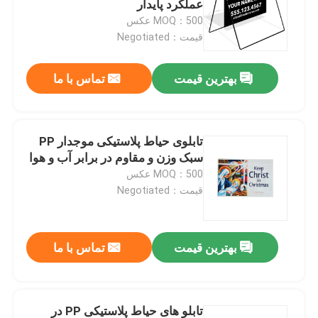
عملکرد پایدار
MOQ：500 عکس
ورق کورفلوت
قیمت：Negotiated
بهترین قیمت
تماس با ما
ورق توخالی PP
علامت کورفلوت
تابلوی حیاط پلاستیکی موجدار PP
سبک وزن و مقاوم در برابر آب و هوا
کارت حیاط
MOQ：500 عکس
قیمت：Negotiated
علامت فهرست
بهترین قیمت
تماس با ما
جعبه بسته بندی میوه
جعبه بسته بندی سبزیجات
تابلو های حیاط پلاستیکی PP در