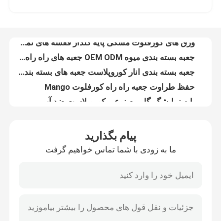
جعبه بسته بندی میوه OEM ODM جعبه های راه راه میوه سبک وزن
جعبه بسته بندی انار کوروپلاست جعبه های بسته بندی انبه برای صادرات
درباره ما
حفظ طراوت جعبه راه راه کورفلوت Mango
پایه نمایشگر گل مصنوعی کوروپلاست ضد آب
تور کارخانه
پایه نمایشگر گل تازه کورفلوت 5 میلی متری مشکی برای باغ خانه
پد لایه پلاستیکی 3 میلی‌متری 4 میلی‌متری PP، پد لایه لایه بطری قابل چاپ رنگارنگ کورفلوت
کنترل کیفیت
ورق های جداکننده پلاستیکی لایه راه راه 3 میلی متری پلی پروپیلن گوشه گرد
جداکننده بطری های پلاستیکی پلی پروپیلن کورفلوت لایه لایه پلاستیکی موجدار قرمز
با ما تماس بگیرید
ورق های پلاستیکی راه راه ODM 4x8 10 میلی متری ورق کروپلاست سازگار با محیط زیست
پیام بگذارید
ورق های پلاستیکی راه راه سبز 4 میلی متری 12x24 سیاه کورفلوت 5 میلی متری
ما به زودی با شما تماس خواهیم گرفت
اخبار
ورق پلی پروپیلن تخته علامت پلاستیکی سفید ضد آب کروپلاست
پد لایه پالت دیواری دوقلو 3 میلی متری 4 میلی متری پد لایه ای ورق پالت آبی
تابلو PP 2mm 3mm 4mm کورفلوت در بیرون تابلوهای کمپین پلاستیکی راه راه
موارد
6 میلی متر 8 میلی متر سفید کروپلاست ورق Corona درمان تخته راه راه PP
علائم سفارشی کورفلوت Roster Sign مثلث قابل بازیافت کروپلاست
ورق پلاستیکی راه راه