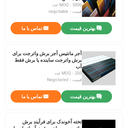
MOQ：5000 عدد
قیمت：negotiable
بهترین قیمت
تماس با ما
آجر مانتیس آجر برش واترجت برای
برش واترجت ساینده یا برش فقط
آب
MOQ：250 عدد
قیمت：Negotiated
بهترین قیمت
تماس با ما
تخته آخوندک برای فرآیند برش