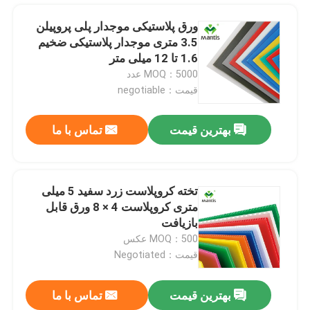
ورق پلاستیکی موجدار پلی پروپیلن
3.5 متری موجدار پلاستیکی ضخیم
1.6 تا 12 میلی متر
MOQ：5000 عدد
قیمت：negotiable
بهترین قیمت
تماس با ما
تخته کروپلاست زرد سفید 5 میلی
متری کروپلاست 4 × 8 ورق قابل
خونه
بازیافت
MOQ：500 عکس
قیمت：Negotiated
محصولات
بهترین قیمت
تماس با ما
ورق های کورفلوت مشکی پایه گلدار قفسه های نمایش گلدار خرده فروشی آنتی استاتیک
ویدیو