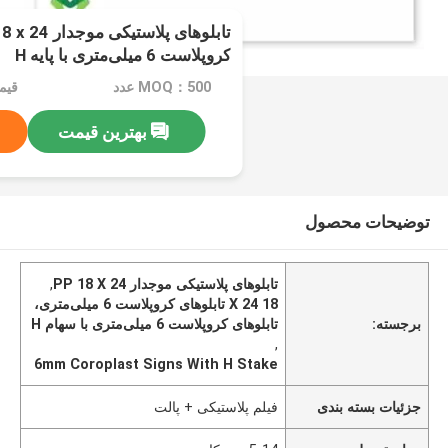
کروپلاست 6 میلی‌متری با پایه H
MOQ：500 عدد
قیمت：e
بهترین قیمت
توضیحات محصول
تابلوهای پلاستیکی موجدار PP 18 X 24
,
18 X 24 تابلوهای کروپلاست 6 میلی‌متری،
برجسته:
تابلوهای کروپلاست 6 میلی‌متری با سهام H
,
6mm Coroplast Signs With H Stake
جزئیات بسته بندی
فیلم پلاستیکی + پالت