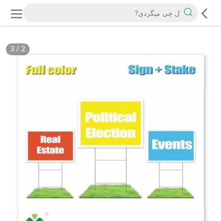
3
/
2