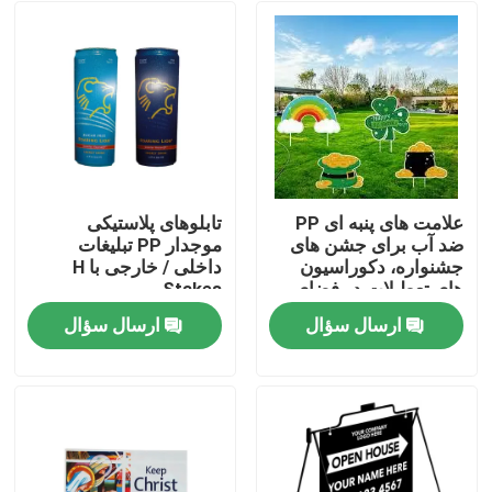
علامت های پنبه ای PP
تابلوهای پلاستیکی
ضد آب برای جشن های
موجدار PP تبلیغات
جشنواره، دکوراسیون
داخلی / خارجی با H
های تعطیلات در فضای
Stakes
باز، نشانه های چمن
ارسال سؤال
ارسال سؤال
پلاستیکی لوله دار چاپی
خونه
UV برای رویدادها،
تبلیغات، مهمانی ها و
نمایشگاه های فصلی
محصولات
ویدیو