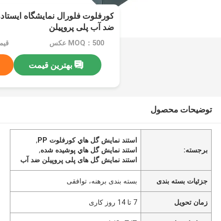
کورفلوت فلورال نمایشگاه ایستاد
ضد آب پلی پروپیلن
MOQ：500 عکس
قیمت：d
بهترین قیمت
توضیحات محصول
استند نمايش گل هاي کورفلوت PP
,
برجسته:
استند نمايش گل هاي پوشيده شده
,
استند نمایش گل های پلی پروپیلن ضد آب
جزئیات بسته بندی
بسته بندی برهنه، توافقی
زمان تحویل
7 تا 14 روز کاری