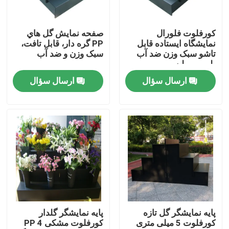
درباره ما
کورفلوت فلورال
صفحه نمايش گل هاي
نمایشگاه ایستاده قابل
PP گره دار، قابل تافت،
تاشو سبک وزن ضد آب
سبک وزن و ضد آب
تور کارخانه
پلی پروپیلن
ارسال سؤال
ارسال سؤال
کنترل کیفیت
با ما تماس بگیرید
اخبار
موارد
پایه نمایشگر گل تازه
پایه نمایشگر گلدار
کورفلوت 5 میلی متری
کورفلوت مشکی PP 4
ورق پلاستیکی راه راه