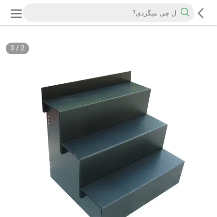
3
/
2