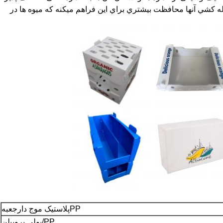
 لوله کشي آنها محافظت بيشتري براي اين فراهم ميکنه که ميوه ها در
PP
پلاستیک موج دار
جعبه
PP/پولی پروپیلن