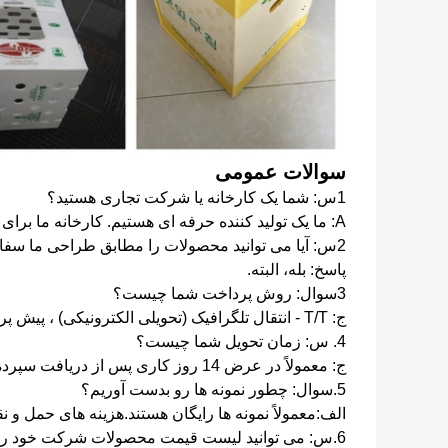
سوالات عمومی
1س: شما یک کارخانه یا شرکت تجاری هستید؟
A: ما یک تولید کننده حرفه ای هستیم. کارخانه ما برای دهه ها در پلاستیک موج دار تخصص داشته است.
2س: آیا می توانید محصولات را مطابق طراحی ما سفارشی کنید؟
پاسخ: بله، البته.
3سوال: روش پرداخت شما چیست؟
ج: T/T - انتقال تلگرافیک (تحویلی الکترونیکی) ، پیش پرداخت 30٪، تعادل قبل از حمل و نقل یا در برابر کپی نامه حمل و نقل.
4. س: زمان تحویل شما چیست؟
ج: معمولاً در عرض 14 روز کاری پس از دریافت سپرده.
5.
سوال: چطور نمونه ها رو بدست آوريم؟
الف:
معمولاً نمونه ها رایگان هستند.
هزینه های حمل و ن
6.
س: می توانید لیست قیمت محصولات شرکت خود را ب