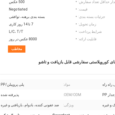
ار حداقل تعداد سفارش:
500 عکس
قیمت:
Negotiated
جزئیات بسته بندی:
بسته بندی برهنه، توافقی
زمان تحویل:
7 تا 14 روز کاری
شرایط پرداخت:
L/C، T/T
قابلیت ارائه:
8000 عکس در روز
مخاطب
 های کوروپلاستی سفارشی قابل بازیافت و تاشو
 راه راه
مواد:
پلی پروپیلن/PP
ار PP
OEM/ODM:
پذیرفته شده
 و غیره
ویژگی:
ضد عفونی کننده، بادوام، بازیافتی و غیره