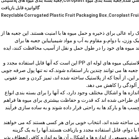
جعبه پلاستيکي گره دار PP سفارشي شده,جعبه بسته بندی میوه Coroplast,جعبه بسته بندی میوه های پلاستیکی
گالوانیزه قابل بازیافت
Recyclable Corrugated Plastic Fruit Packaging Box
,
Coroplast Fru
ه های بسته بندی پلاستیکی میوه های بی رنگ PP یک راه عالی برای ذخیره و حمل میوه ها با امنیت هستند. این جعبه ها از
بک وزن، با دوام،و مقاوم به آب و مواد شیمیاییاین جعبه ها برای
 میوه های خود را در طول حمل و نقل از آسیب محافظت کنند، ایده
یکی از مزایای اصلی استفاده از جعبه های بسته بندی پلاستیکی میوه های لوله ای PP این است که آنها قابل استفاده مجدد و
عبه ها می توانند چندین بار استفاده شوند.که نه تنها پول صرفه جویی
این، از آنجا که از پلاستیک ساخته شده اند، تمیز کردن و ضد عفونی
 آلودگی را کاهش می دهد.
ای بسته بندی پلاستیکی میوه های گلفی PP در اندازه ها و اشکال مختلف وجود دارد، که آنها را برای بسته بندی انواع
 ای طراحی شده اند که قدرت و حفاظت بیشتری برای میوه ها فراهم
ا و بارکد ها به راحتی قرار داده شوند و به ساده سازی فرآیند
پی ساخته شده اند، انتخاب خوبی برای هر کسی هستند که می خواهند
با دوام، قابل استفاده مجدد و بازیافت هستند.آنها را به یک گزینه
یف وسیعی از اندازه ها و اشکال، آن ها به اندازه کافی انعطاف پذیر