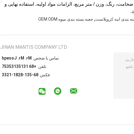
د ضخامت، رنگ، وزن / متر مربع، الزامات مواد اولیه، استفاده نهایی و
.
,
ه بندی انبه کروپلاست
جعبه بسته بندی میوه OEM ODM
JINAN MANTIS COMPANY LTD
تماس با شخص:
Mr. Mr. Joseph
تلفن:
+86 13153135357
فکس:
86-531-8281-1233