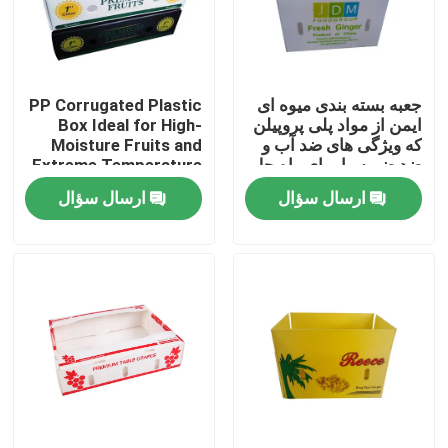
درباره ما
جعبه بسته بندی میوه ای
PP Corrugated Plastic
تور کارخانه
ایمن از مواد پلی پروپیلن
Box Ideal for High-
که ویژگی های ضد آب و
Moisture Fruits and
ضد ضربه را برای راه حل
Extreme Temperature
کنترل کیفیت
های حمل و نقل میوه
Changes
ارسال سؤال
ارسال سؤال
ارائه می دهد
با ما تماس بگیرید
اخبار
موارد
ورق پلاستیکی راه راه