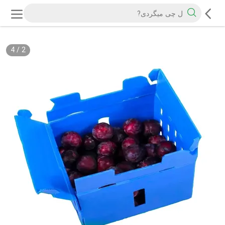
4
/
2