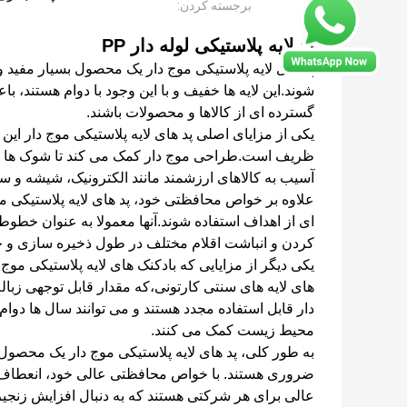
برجسته کردن:
پد لایه پلاستیکی لوله دار PP
پد های لایه پلاستیکی موج دار یک محصول بسیار مفید 
شوند.اين لايه ها خفيف و با اين وجود با دوام هستند،
گسترده ای از کالاها و محصولات باشند.
یکی از مزایای اصلی پد های لایه پلاستیکی موج دار این 
ظریف است.طراحی موج دار کمک می کند تا شوک ها و 
آسیب به کالاهای ارزشمند مانند الکترونیک، شیشه و س
علاوه بر خواص محافظتی خود، پد های لایه پلاستیکی مو
ای از اهداف استفاده شوند.آنها معمولا به عنوان خطوط
کردن و انباشت اقلام مختلف در طول ذخیره سازی و ح
یکی دیگر از مزایایی که بادکنک های لایه پلاستیکی مو
های لایه های سنتی کارتونی،که مقدار قابل توجهی زباله 
دار قابل استفاده مجدد هستند و می توانند سال ها دوام
محیط زیست کمک می کنند.
به طور کلی، پد های لایه پلاستیکی موج دار یک محصول
ضروری هستند. با خواص محافظتی عالی خود، انعطاف پ
عالی برای هر شرکتی هستند که به دنبال افزایش زنجیره