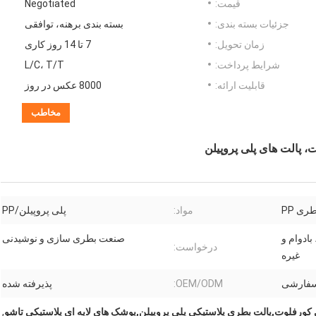
قیمت:
Negotiated
جزئیات بسته بندی:
بسته بندی برهنه، توافقی
زمان تحویل:
7 تا 14 روز کاری
شرایط پرداخت:
L/C، T/T
قابلیت ارائه:
8000 عکس در روز
مخاطب
، پالت های پلی پروپیلن
مواد:
پلی پروپیلن/PP
ادوام و
صنعت بطری سازی و نوشیدنی
درخواست:
غیره
 سفارشی
OEM/ODM:
پذیرفته شده
کورفلوت,پالت بطری پلاستیکی پلی پروپیلن,پوشک های لایه ای پلاستیکی تاشو
,