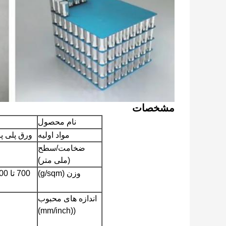
مشخصات
نام محصول
مواد اولیه
ورق پلی پروپیلن دو دیواری 
ضخامت/سطح
(ملی متر)
وزن (g/sqm)
700 تا 1200
اندازه های محبوب
((mm/inch)