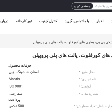
جستجو کردن
اخبار
با ما تماس بگیرید
کنترل کیفیت
تور کارخانه
درباره
تیکی پی پی، بطری های کورفلوت، پالت های پلی پروپیلن
 های کورفلوت، پالت های پلی پروپیلن
جزئیات محصول:
محل منبع:
استان شاندونگ، چین
نام تجاری:
Mantis
گواهی:
ISO 9001
شماره مدل:
سفارشی
پرداخت:
ار حداقل تعداد سفارش:
500 عکس