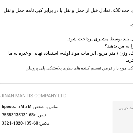
وزن / متر مربع، الزامات مواد اولیه، استفاده نهایی و غیره به ما
رد.
,
یکی موج دار قرمز
تقسیم کننده های بطری پلاستیکی پلی پروپیلن
JINAN MANTIS COMPANY LTD
تماس با شخص:
Mr. Mr. Joseph
تلفن:
+86 13153135357
فکس:
86-531-8281-1233