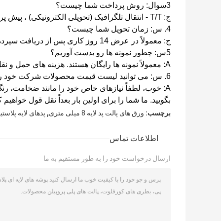
3سوال: روش پرداخت شما چیست؟
ج: T/T - انتقال تلگرافیک (تحویلی الکترونیکی) ، پیش پرداخت 30٪، تعادل قبل از حمل و نقل یا در برابر کپی نامه حمل و نقل.
4. س: زمان تحویل شما چیست؟
ج: معمولاً در عرض 14 روز کاری پس از دریافت سپرده.
5س: چطور نمونه ها رو بدست آوريم؟
A: معمولاً نمونه ها رایگان هستند. هزینه های حمل و نقل باید توسط مشتری پرداخت شود.
6. س: می توانید لیست قیمت محصولات شرکت خود را به من بدهید؟
A: خوب، لطفاً نیازهای خاص خود را مانند ضخامت، رنگ، 
بگویید. ما شما را برای اولین بار بعداً نقل قول خواهیم ک
,
برچسب:
ورق های پالت پد لایه 8 میلی متری
پدهای لایه پلاست
اطلاعات تماس
ارسال درخواست خود را به طور مستقیم به ما